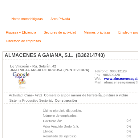
Notas metodológicas
Area Privada
Riqueza y Eficiencia
Sectores de actividad
Mejores prácticas
Empleo y pro
Directorio de empresas
ALMACENES A GAIANA, S.L. (B36214740)
Lg Vilaxoán - Ru. Sobrán, 42
36611 VILAGARCIA DE AROUSA (PONTEVEDRA)
Teléfono:
986512129
Fax:
986509328
Web:
www.almacenesagaia
Mail:
almacenesagaiana@h
Actividad:
Cnae- 4752 Comercio al por menor de ferretería, pintura y vidrio
Sistema Productivo Sectorial:
Construcción
Último ejercicio disponible:
Número de empleados:
0 €
Facturación:
Valor Añadido Bruto (cf):
0 €
Ebitda:
0 €
Resultado del ejercicio:
0 €