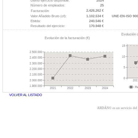
Último ejercicio disponible:
2024
Número de empleados:
25
2.426.262 €
Facturación:
Valor Añadido Bruto (cf):
1.102.534 €
UNE-EN-ISO 90
Ebitda:
240.546 €
Resultado del ejercicio:
170.948 €
Evolución d
Evolución de la facturación (€)
VOLVER AL LISTADO
ARDÁN© es un servicio del 