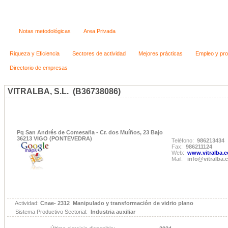
Notas metodológicas
Area Privada
Riqueza y Eficiencia
Sectores de actividad
Mejores prácticas
Empleo y pro
Directorio de empresas
VITRALBA, S.L. (B36738086)
Pq San Andrés de Comesaña - Cr. dos Muíños, 23 Bajo
36213 VIGO (PONTEVEDRA)
Teléfono:
986213434
Fax:
986211124
Web:
www.vitralba.
Mail:
info@vitralba.
Actividad:
Cnae- 2312 Manipulado y transformación de vidrio plano
Sistema Productivo Sectorial:
Industria auxiliar