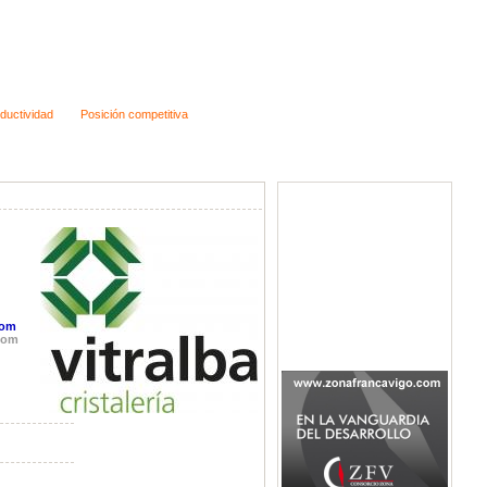
ductividad
Posición competitiva
com
com